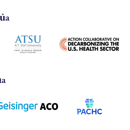
của
ủa