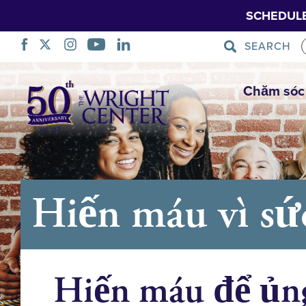
SCHEDUL
SEARCH
Bỏ
Chăm sóc
qua
điều
hướng
Hiến máu vì sứ
Hiến máu để ủn