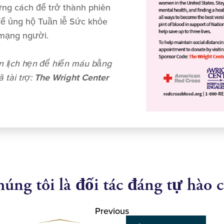
ững cách để trở thành phiên
 để ủng hộ Tuần lễ Sức khỏe
 mạng người.
ên lịch hẹn để hiến máu bằng
 tài trợ:
The Wright Center
úng tôi là đối tác đáng tự hào 
Previous