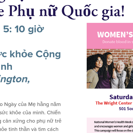
e Phụ nữ Quốc gia!
 5: 10 giờ
ức khỏe Cộng
ành
ngton,
vào Ngày của Mẹ hằng năm
 sức khỏe của mình. Chiến
g cân xứng cho phụ nữ trẻ
hỏe tinh thần và tìm cách