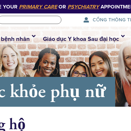
E YOUR
PRIMARY CARE
OR
PSYCHIATRY
APPOINTME
CỔNG THÔNG T
 bệnh nhân
Giáo dục Y khoa Sau đại học
c khỏe phụ nữ
g hộ