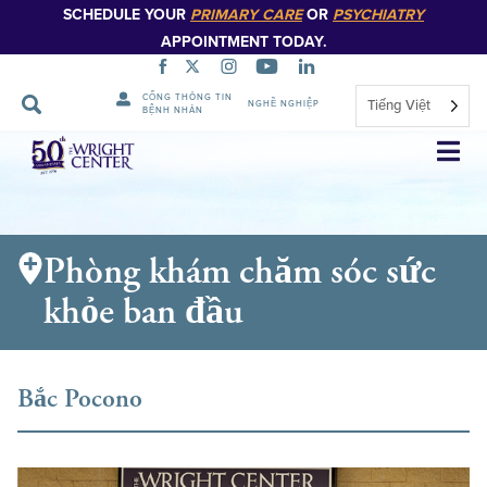
SCHEDULE YOUR
PRIMARY CARE
OR
PSYCHIATRY
APPOINTMENT TODAY.
CỔNG THÔNG TIN
Tiếng Việt
NGHỀ NGHIỆP
BỆNH NHÂN
Bỏ
qua
điều
hướng
Phòng khám chăm sóc sức
khỏe ban đầu
Bắc Pocono