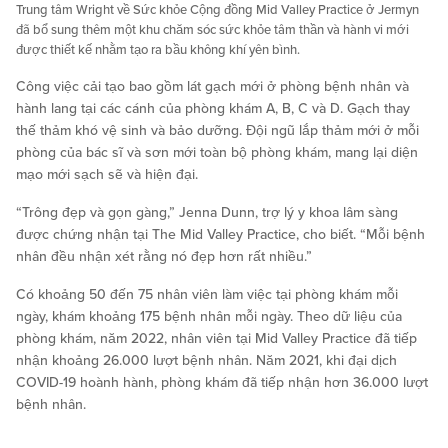
Trung tâm Wright về Sức khỏe Cộng đồng Mid Valley Practice ở Jermyn
đã bổ sung thêm một khu chăm sóc sức khỏe tâm thần và hành vi mới
được thiết kế nhằm tạo ra bầu không khí yên bình.
Công việc cải tạo bao gồm lát gạch mới ở phòng bệnh nhân và
hành lang tại các cánh của phòng khám A, B, C và D. Gạch thay
thế thảm khó vệ sinh và bảo dưỡng. Đội ngũ lắp thảm mới ở mỗi
phòng của bác sĩ và sơn mới toàn bộ phòng khám, mang lại diện
mạo mới sạch sẽ và hiện đại.
“Trông đẹp và gọn gàng,” Jenna Dunn, trợ lý y khoa lâm sàng
được chứng nhận tại The Mid Valley Practice, cho biết. “Mỗi bệnh
nhân đều nhận xét rằng nó đẹp hơn rất nhiều.”
Có khoảng 50 đến 75 nhân viên làm việc tại phòng khám mỗi
ngày, khám khoảng 175 bệnh nhân mỗi ngày. Theo dữ liệu của
phòng khám, năm 2022, nhân viên tại Mid Valley Practice đã tiếp
nhận khoảng 26.000 lượt bệnh nhân. Năm 2021, khi đại dịch
COVID-19 hoành hành, phòng khám đã tiếp nhận hơn 36.000 lượt
bệnh nhân.