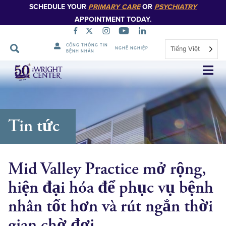
SCHEDULE YOUR
PRIMARY CARE
OR
PSYCHIATRY
APPOINTMENT TODAY.
CỔNG THÔNG TIN
Tiếng Việt
NGHỀ NGHIỆP
BỆNH NHÂN
Bỏ
qua
điều
hướng
Tin tức
Mid Valley Practice mở rộng,
hiện đại hóa để phục vụ bệnh
nhân tốt hơn và rút ngắn thời
gian chờ đợi