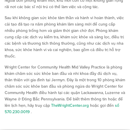
Ngoài bốn phòng khám mới, khu mới còn có một không gian rộng
rãi nơi các bác sĩ nội trú có thể làm việc và cộng tác.
Sau khi không gian sức khỏe tâm thần và hành vi hoàn thành, việc
cải tạo đã tạo ra năm phòng khám lâm sàng mới để cung cấp
nhiều phòng trống hơn và giảm thời gian chờ đợi. Phòng khám
cung cấp các dịch vụ kiểm tra, khám sức khỏe và sàng lọc, điều trị
các bệnh và thương tích thông thường, cũng như các dịch vụ nha
khoa, sức khỏe hành vi và cai nghiện, bao gồm cả điều trị hỗ trợ
thuốc.
Wright Center for Community Health Mid Valley Practice là phòng
khám chăm sóc sức khỏe ban đầu và nhi khoa đầy đủ dịch vụ,
thân thiện với gia đình tại Jermyn. Đây là một trong 10 phòng khám
chăm sóc sức khỏe ban đầu và phòng ngừa do Wright Center for
Community Health điều hành tại các quận Lackawanna, Luzerne và
Wayne ở Đông Bắc Pennsylvania. Để biết thêm thông tin hoặc để
lên lịch hẹn, hãy truy cập
TheWrightCenter.org
hoặc gọi đến
số
570.230.0019
.