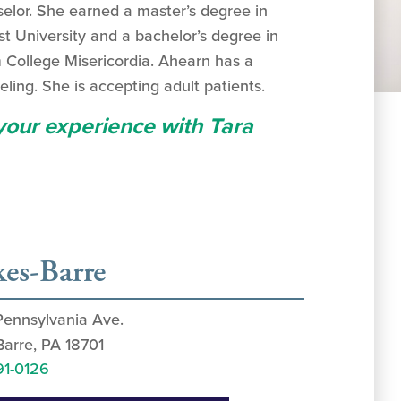
selor. She earned a master’s degree in
t University and a bachelor’s degree in
 College Misericordia. Ahearn has a
ling. She is accepting adult patients.
 your experience with Tara
es-Barre
Pennsylvania Ave.
Barre, PA 18701
91-0126