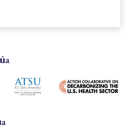
của
ủa