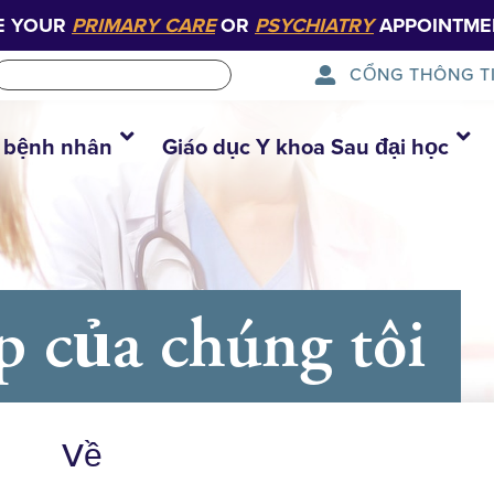
E YOUR
PRIMARY CARE
OR
PSYCHIATRY
APPOINTME
CỔNG THÔNG T
 bệnh nhân
Giáo dục Y khoa Sau đại học
 của chúng tôi
Về