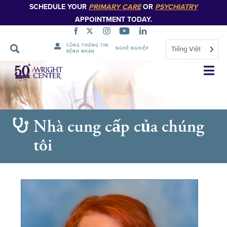
SCHEDULE YOUR
PRIMARY CARE
OR
PSYCHIATRY
APPOINTMENT TODAY.
CỔNG THÔNG TIN
Tiếng Việt
NGHỀ NGHIỆP
BỆNH NHÂN
Bỏ
qua
điều
hướng
Nhà cung cấp của chúng
tôi