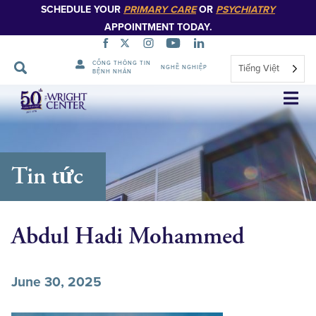
SCHEDULE YOUR
PRIMARY CARE
OR
PSYCHIATRY
APPOINTMENT TODAY.
CỔNG THÔNG TIN
Tiếng Việt
NGHỀ NGHIỆP
BỆNH NHÂN
Bỏ
qua
điều
hướng
Tin tức
Abdul Hadi Mohammed
June 30, 2025