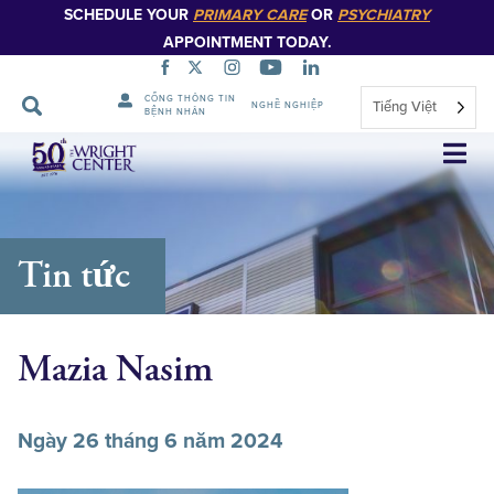
SCHEDULE YOUR
PRIMARY CARE
OR
PSYCHIATRY
APPOINTMENT TODAY.
CỔNG THÔNG TIN
Tiếng Việt
NGHỀ NGHIỆP
BỆNH NHÂN
Bỏ
qua
điều
hướng
Tin tức
Mazia Nasim
Ngày 26 tháng 6 năm 2024