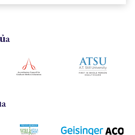
của
ủa