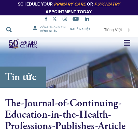
SCHEDULE YOUR
PRIMARY CARE
OR
PSYCHIATRY
APPOINTMENT TODAY.
CỔNG THÔNG TIN
Tiếng Việt
NGHỀ NGHIỆP
BỆNH NHÂN
Bỏ
qua
điều
hướng
Tin tức
The-Journal-of-Continuing-
Education-in-the-Health-
Professions-Publishes-Article