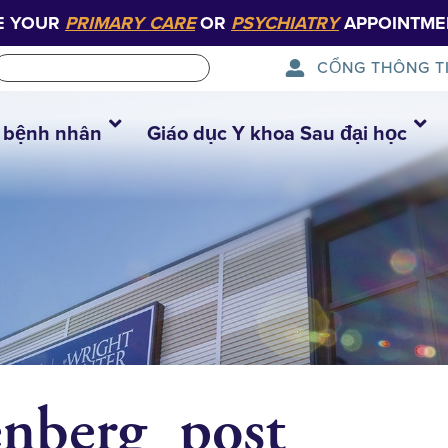
E YOUR
PRIMARY CARE
OR
PSYCHIATRY
APPOINTME
CỔNG THÔNG T
 bệnh nhân
Giáo dục Y khoa Sau đại học
enberg_post