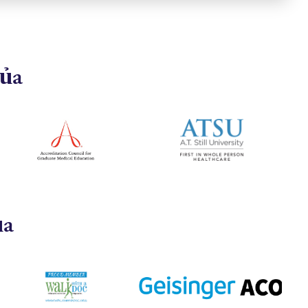
của
ủa