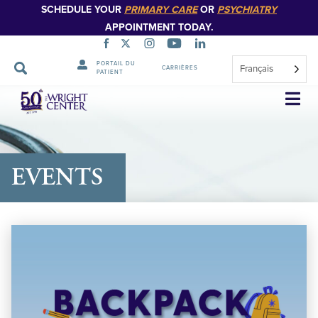
SCHEDULE YOUR
PRIMARY CARE
OR
PSYCHIATRY
APPOINTMENT TODAY.
PORTAIL DU
Français
CARRIÈRES
PATIENT
Sauter
la
navigation
EVENTS