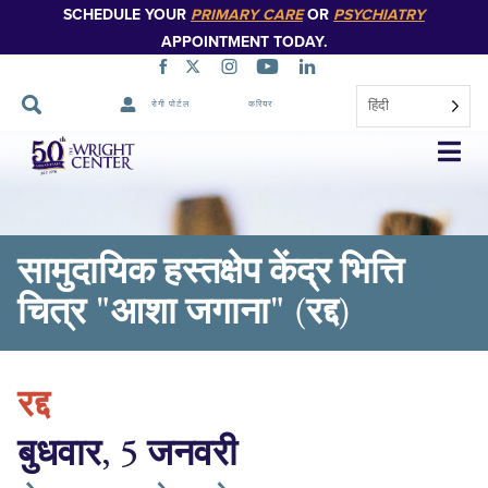
SCHEDULE YOUR
PRIMARY CARE
OR
PSYCHIATRY
APPOINTMENT TODAY.
हिंदी
रोगी पोर्टल
करियर
नेविगेशन
छोड़ें
सामुदायिक हस्तक्षेप केंद्र भित्ति
चित्र "आशा जगाना" (रद्द)
रद्द
बुधवार, 5 जनवरी