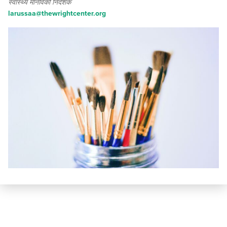
स्वास्थ्य मानविकी निदेशक
larussaa@thewrightcenter.org