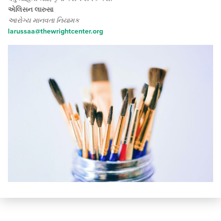
એલિસન લારુસા
આરોગ્ય માનવતા નિયામક
larussaa@thewrightcenter.org