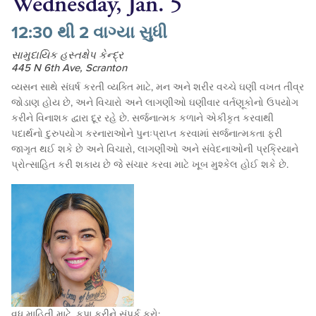
Wednesday, Jan. 5
12:30 થી 2 વાગ્યા સુધી
સામુદાયિક હસ્તક્ષેપ કેન્દ્ર
445 N 6th Ave, Scranton
વ્યસન સાથે સંઘર્ષ કરતી વ્યક્તિ માટે, મન અને શરીર વચ્ચે ઘણી વખત તીવ્ર
જોડાણ હોય છે, અને વિચારો અને લાગણીઓ ઘણીવાર વર્તણૂકોનો ઉપયોગ
કરીને વિનાશક દ્વારા દૂર રહે છે. સર્જનાત્મક કળાને એકીકૃત કરવાથી
પદાર્થનો દુરુપયોગ કરનારાઓને પુનઃપ્રાપ્ત કરવામાં સર્જનાત્મકતા ફરી
જાગૃત થઈ શકે છે અને વિચારો, લાગણીઓ અને સંવેદનાઓની પ્રક્રિયાને
પ્રોત્સાહિત કરી શકાય છે જે સંચાર કરવા માટે ખૂબ મુશ્કેલ હોઈ શકે છે.
વધુ માહિતી માટે, કૃપા કરીને સંપર્ક કરો: