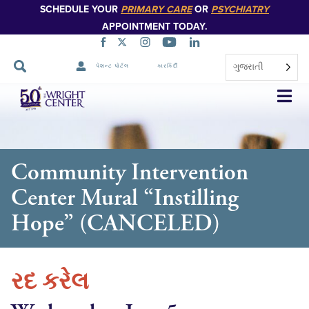
SCHEDULE YOUR
PRIMARY CARE
OR
PSYCHIATRY
APPOINTMENT TODAY.
ગુજરાતી
પેશન્ટ પોર્ટલ
કારકિર્દી
નેવિગેશન
છોડો
Community Intervention
Center Mural “Instilling
Hope” (CANCELED)
રદ કરેલ