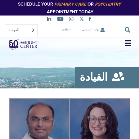
SCHEDULE YOUR
PRIMARY CARE
OR
PSYCHIATR
تخطي
إلى
APPOINTMENT TODAY.
المحتوى
الرئيسي
العربية‏
بوابة المرضى
الوظائف
تخطي
التنقل
القيادة