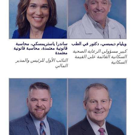
 ديمبسي، دكتور في الطب
ساندرا ياستريمسكي، محاسبة
قانونية معتمدة، محاسبة قانونية
سؤولي الرعاية الصحية
معتمدة
ية القائمة على القيمة
النائب الأول للرئيس والمدير
ية
المالي