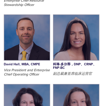
Enterprise Chief Resource
Stewardship Officer
David Hall, MBA, CMPE
科琳-多尔蒂，DNP、CRNP、
FNP-BC
Vice President and Enterprise
副总裁兼首席临床运营官
Chief Operating Officer