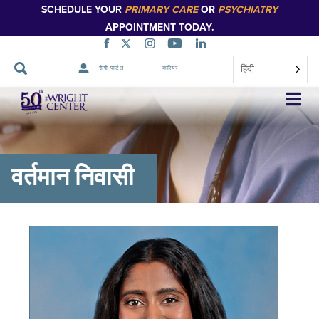
SCHEDULE YOUR
PRIMARY CARE
OR
PSYCHIATRY
APPOINTMENT TODAY.
हिंदी
रोगी पोर्टल
करियर
नेविगेशन
छोड़ें
वर्तमान निवासी