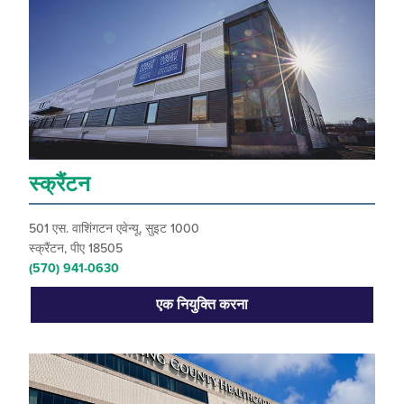
स्क्रैंटन
501 एस. वाशिंगटन एवेन्यू, सुइट 1000
स्क्रैंटन, पीए 18505
(570) 941-0630
एक नियुक्ति करना