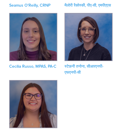
Seamus O'Reilly, CRNP
मैलोरी रैकोस्की, पीए-सी, एमपीएएस
Cecilia Russo, MPAS, PA-C
स्टेफ़नी तनोना, सीआरएनपी-
एफएनपी-सी