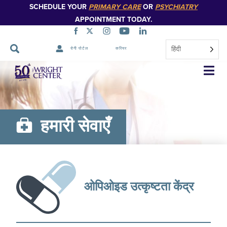
SCHEDULE YOUR
PRIMARY CARE
OR
PSYCHIATRY
APPOINTMENT TODAY.
हिंदी
रोगी पोर्टल
करियर
नेविगेशन
छोड़ें
हमारी सेवाएँ
ओपिओइड उत्कृष्टता केंद्र