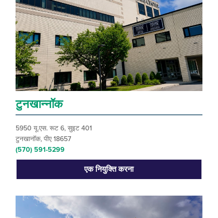
टुनखान्नॉक
5950 यू.एस. रूट 6, सुइट 401
टुनखानॉक, पीए 18657
(570) 591-5299
एक नियुक्ति करना