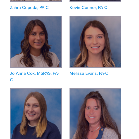
Zahra Cepeda, PA-C
Kevin Connor, PA-C
Jo Anna Cox, MSPAS, PA-
Melissa Evans, PA-C
C