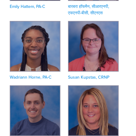
Emily Hattem, PA-C
बारबरा हॉफमैन, सीआरएनपी,
एफएनपी-बीसी, सीएनएस
Wadriann Horne, PA-C
Susan Kupstas, CRNP