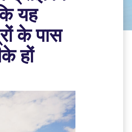
ाकि यह
ों के पास
े हों