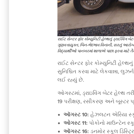
રાઈટ સેન્ટર ફોર કોમ્યુનિટી હેલ્થનું ડ્રાઈવિંગ 
ગુણવત્તાયુક્ત, બિન-ભેદભાવ વિનાની, સસ્તું આરો
વિદ્યાર્થીઓ પાનખરમાં શાળાએ પાછા ફરવા માટે ત
રાઈટ સેન્ટર ફોર કોમ્યુનિટી હેલ્થન
સુનિશ્ચિત કરવા માટે લેકવાન્ના, લ
લઈ રહ્યું છે.
ઓગસ્ટમાં, ડ્રાઇવિંગ બેટર હેલ્થ
19 પરીક્ષણ, રસીકરણ અને બૂસ્ટર પ
ઑગસ્ટ 10:
હેઝલટન એરિયા સ્કૂલ 
ઓગસ્ટ 11:
પોકોનો માઉન્ટેન સ્કૂલ
ઑગસ્ટ 16:
ડનમોર સ્કૂલ ડિસ્ટ્રિ