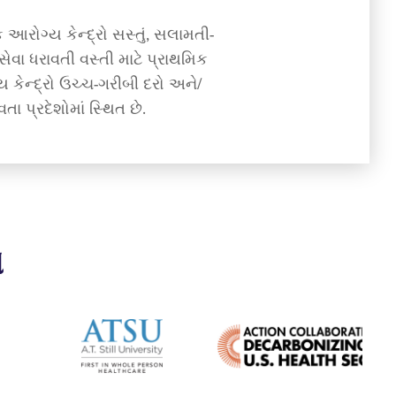
આરોગ્ય કેન્દ્રો સસ્તું, સલામતી-
ેવા ધરાવતી વસ્તી માટે પ્રાથમિક
 કેન્દ્રો ઉચ્ચ-ગરીબી દરો અને/
 પ્રદેશોમાં સ્થિત છે.
એ