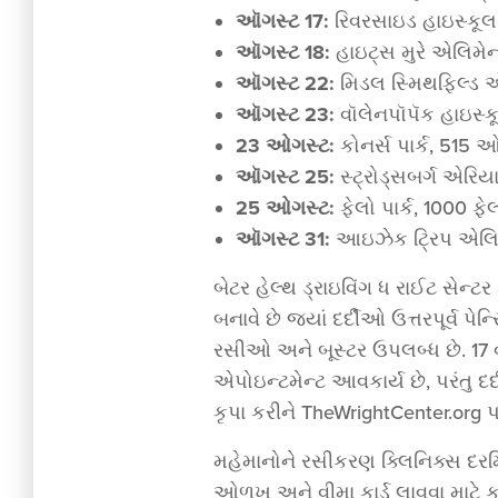
ઑગસ્ટ 17:
રિવરસાઇડ હાઇસ્કૂલ, 
ઑગસ્ટ 18:
હાઇટ્સ મુરે એલિમેન્ટ
ઑગસ્ટ 22:
મિડલ સ્મિથફિલ્ડ એલિ
ઑગસ્ટ 23:
વૉલેનપૉપૅક હાઇસ્કૂ
23 ઓગસ્ટ:
કોનર્સ પાર્ક, 515 ઓર્
ઑગસ્ટ 25:
સ્ટ્રોડ્સબર્ગ એરિયા સ
25 ઓગસ્ટ:
ફેલો પાર્ક, 1000 ફેલ
ઑગસ્ટ 31:
આઇઝેક ટ્રિપ એલિમેન
બેટર હેલ્થ ડ્રાઇવિંગ ધ રાઈટ સેન્ટ
બનાવે છે જ્યાં દર્દીઓ ઉત્તરપૂર્વ 
રસીઓ અને બૂસ્ટર ઉપલબ્ધ છે. 17 
એપોઇન્ટમેન્ટ આવકાર્ય છે, પરંતુ દર
કૃપા કરીને TheWrightCenter.or
મહેમાનોને રસીકરણ ક્લિનિક્સ દર
ઓળખ અને વીમા કાર્ડ લાવવા માટે ક