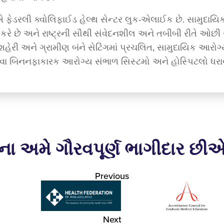
 એ ફેડરલી ક્વોલિફાઈડ હેલ્થ સેન્ટર લુક-એલાઈક છે. સામુદાયિક 
રે છે અને રાષ્ટ્રની સૌથી સંવેદનશીલ અને તબીબી રીતે ઓછી સ
હેરી અને ગ્રામીણ બંને સેટિંગમાં પ્રચલિત, સામુદાયિક આરોગ્ય
બિનનફાકારક આરોગ્ય સંભાળ સિસ્ટમો અને હોસ્પિટલો ધરાવતા
ના અમે ગૌરવપૂર્ણ ભાગીદાર છી
Previous
Next