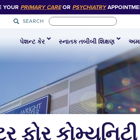
E YOUR
PRIMARY CARE
OR
PSYCHIATRY
APPOINTME
SEARCH
પેશન્ટ કેર
સ્નાતક તબીબી શિક્ષણ
અમાર
ટર ફોર કોમ્યુનિટી