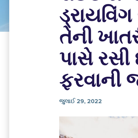
ડ્રાયવિંગ
તેની ખાતર
પાસે રસી 
ફરવાની જ
જુલાઈ 29, 2022