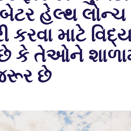
 બેટર હેલ્થ લોન્ચ 
ી કરવા માટે વિદ્
છે કે તેઓને શાળામ
રૂર છે