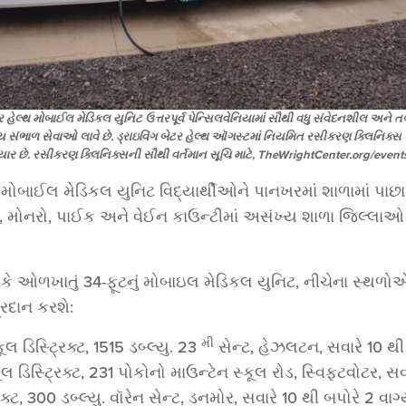
બેટર હેલ્થ મોબાઈલ મેડિકલ યુનિટ ઉત્તરપૂર્વ પેન્સિલવેનિયામાં સૌથી વધુ સંવેદનશીલ અને
ગ્ય સંભાળ સેવાઓ લાવે છે. ડ્રાઇવિંગ બેટર હેલ્થ ઑગસ્ટમાં નિયમિત રસીકરણ ક્લિનિક્સ 
ૈયાર છે. રસીકરણ ક્લિનિક્સની સૌથી વર્તમાન સૂચિ માટે, TheWrightCenter.org/eve
ું મોબાઈલ મેડિકલ યુનિટ વિદ્યાર્થીઓને પાનખરમાં શાળામાં પાછા
ુઝર્ન, મોનરો, પાઈક અને વેઈન કાઉન્ટીમાં અસંખ્ય શાળા જિલ્લ
 તરીકે ઓળખાતું 34-ફૂટનું મોબાઇલ મેડિકલ યુનિટ, નીચેના સ
્રદાન કરશે:
મી
ડિસ્ટ્રિક્ટ, 1515 ડબ્લ્યુ. 23
સેન્ટ, હેઝલટન, સવારે 10 થી
 ડિસ્ટ્રિક્ટ, 231 પોકોનો માઉન્ટેન સ્કૂલ રોડ, સ્વિફ્ટવોટર, સવ
ક્ટ, 300 ડબ્લ્યુ. વૉરેન સેન્ટ, ડનમોર, સવારે 10 થી બપોરે 2 વાગ્