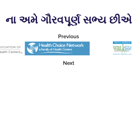
ના અમે ગૌરવપૂર્ણ સભ્ય છીએ
Previous
Next