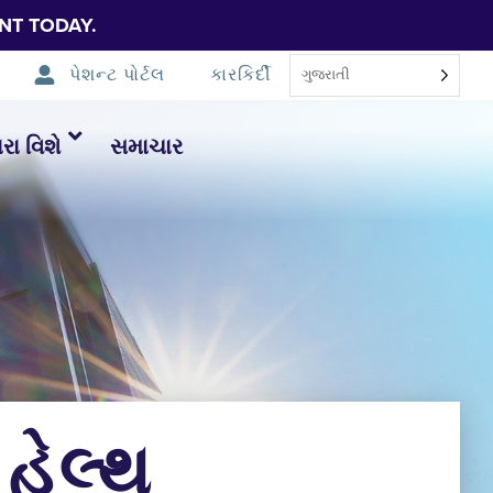
NT TODAY.
પેશન્ટ પોર્ટલ
કારકિર્દી
ગુજરાતી
ા વિશે
સમાચાર
 હેલ્થ