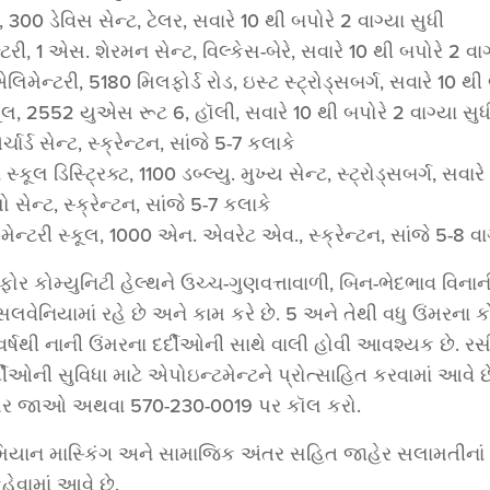
300 ડેવિસ સેન્ટ, ટેલર, સવારે 10 થી બપોરે 2 વાગ્યા સુધી
રી, 1 એસ. શેરમન સેન્ટ, વિલ્કેસ-બેરે, સવારે 10 થી બપોરે 2 વાગ
મેન્ટરી, 5180 મિલફોર્ડ રોડ, ઇસ્ટ સ્ટ્રોડ્સબર્ગ, સવારે 10 થી 
લ, 2552 યુએસ રૂટ 6, હૉલી, સવારે 10 થી બપોરે 2 વાગ્યા સુધ
ચાર્ડ સેન્ટ, સ્ક્રેન્ટન, સાંજે 5-7 કલાકે
્કૂલ ડિસ્ટ્રિક્ટ, 1100 ડબ્લ્યુ. મુખ્ય સેન્ટ, સ્ટ્રોડ્સબર્ગ, સવાર
ો સેન્ટ, સ્ક્રેન્ટન, સાંજે 5-7 કલાકે
્ટરી સ્કૂલ, 1000 એન. એવરેટ એવ., સ્ક્રેન્ટન, સાંજે 5-8 વાગ
ર ફોર કોમ્યુનિટી હેલ્થને ઉચ્ચ-ગુણવત્તાવાળી, બિન-ભેદભાવ વિ
પેન્સિલવેનિયામાં રહે છે અને કામ કરે છે. 5 અને તેથી વધુ ઉંમ
વર્ષથી નાની ઉંમરના દર્દીઓની સાથે વાલી હોવી આવશ્યક છે.
્દીઓની સુવિધા માટે એપોઇન્ટમેન્ટને પ્રોત્સાહિત કરવામાં આવે છ
g પર જાઓ અથવા 570-230-0019 પર કૉલ કરો.
મિયાન માસ્કિંગ અને સામાજિક અંતર સહિત જાહેર સલામતીના
હેવામાં આવે છે.