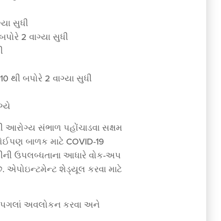
્યા સુધી
બપોરે 2 વાગ્યા સુધી
ી
ે 10 થી બપોરે 2 વાગ્યા સુધી
્યે
નાની આરોગ્ય સંભાળ પહોંચાડવા સક્ષમ
રના કોઈપણ બાળક માટે COVID-19
 રસીની ઉપલબ્ધતાના આધારે વોક-અપ
ે. એપોઇન્ટમેન્ટ શેડ્યૂલ કરવા માટે
ં પગલાં અવલોકન કરવા અને