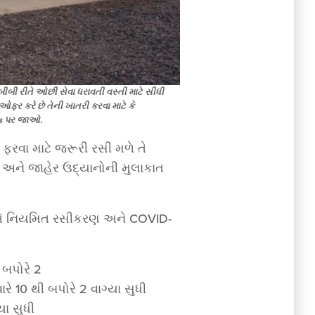
 તબીબી રીતે ઓછી સેવા ધરાવતી વસ્તી માટે સીધી
ઓફર કરે છે તેની ખાતરી કરવા માટે કે
nts પર જાઓ.
 ફરવા માટે જરૂરી રસી મળે તે
ાઓ અને જાહેર ઉદ્યાનોની મુલાકાત
્થળોએ નિયમિત રસીકરણ અને COVID-
 બપોરે 2
ારે 10 થી બપોરે 2 વાગ્યા સુધી
યા સુધી