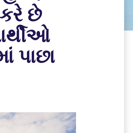
કરે છે
યાર્થીઓ
ાં પાછા