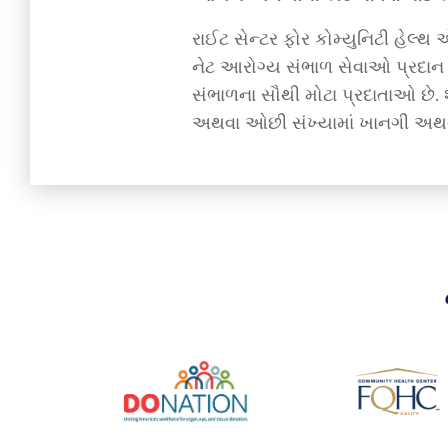
રાઈટ સેન્ટર ફોર કોમ્યુનિટી હેલ્થ
નેટ આરોગ્ય સંભાળ સેવાઓ પ્રદાન ક
સંભાળના સૌથી મોટા પ્રદાતાઓ છે. શ
અથવા ઓછી સંખ્યામાં ખાનગી અથવા 