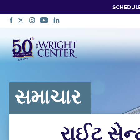
SCHEDUL
નેવિગેશન
છોડો
સમાચાર
રાઈટ સેન્