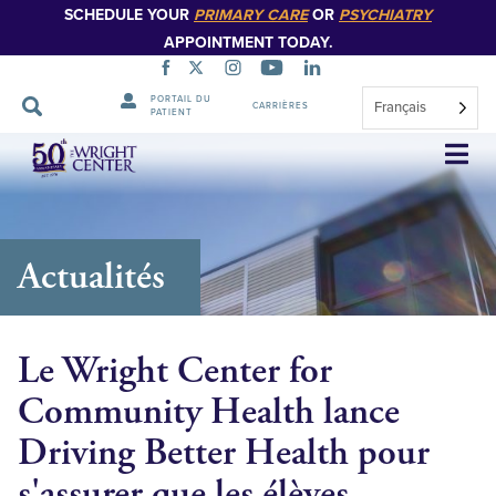
SCHEDULE YOUR
PRIMARY CARE
OR
PSYCHIATRY
APPOINTMENT TODAY.
PORTAIL DU
Français
CARRIÈRES
PATIENT
Sauter
la
navigation
Actualités
Le Wright Center for
Community Health lance
Driving Better Health pour
s'assurer que les élèves