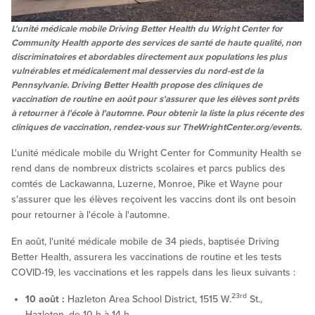
L'unité médicale mobile Driving Better Health du Wright Center for
Community Health apporte des services de santé de haute qualité, non
discriminatoires et abordables directement aux populations les plus
vulnérables et médicalement mal desservies du nord-est de la
Pennsylvanie. Driving Better Health propose des cliniques de
vaccination de routine en août pour s'assurer que les élèves sont prêts
à retourner à l'école à l'automne. Pour obtenir la liste la plus récente des
cliniques de vaccination, rendez-vous sur TheWrightCenter.org/events.
L'unité médicale mobile du Wright Center for Community Health se
rend dans de nombreux districts scolaires et parcs publics des
comtés de Lackawanna, Luzerne, Monroe, Pike et Wayne pour
s'assurer que les élèves reçoivent les vaccins dont ils ont besoin
pour retourner à l'école à l'automne.
En août, l'unité médicale mobile de 34 pieds, baptisée Driving
Better Health, assurera les vaccinations de routine et les tests
COVID-19, les vaccinations et les rappels dans les lieux suivants :
23rd
10 août :
Hazleton Area School District, 1515 W.
St.,
Hazleton, de 10 h à 14 h.