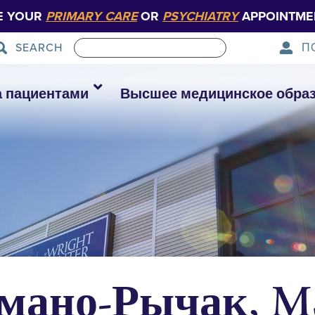
E YOUR
PRIMARY CARE
OR
PSYCHIATRY
APPOINTME
П
SEARCH
а пациентами
Высшее медицинское обра
мано-Рычак, M