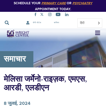
SCHEDULE YOUR
PRIMARY CARE
OR
PSYCHIATRY
APPOINTMENT TODAY.
हिंदी
रोगी पोर्टल
करियर
नेविगेशन
छोड़ें
समाचार
मेलिसा जर्मेनो-राइज़क, एमएस,
आरडी, एलडीएन
8 जुलाई, 2024