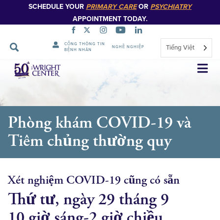
SCHEDULE YOUR
PRIMARY CARE
OR
PSYCHIATRY
APPOINTMENT TODAY.
CỔNG THÔNG TIN
Tiếng Việt
NGHỀ NGHIỆP
BỆNH NHÂN
Bỏ
qua
điều
hướng
Phòng khám COVID-19 và
Tiêm chủng thường quy
Xét nghiệm COVID-19 cũng có sẵn
Thứ tư, ngày 29 tháng 9
10 giờ sáng-2 giờ chiều