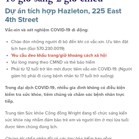
Dự án tích hợp Hazleton, 225 East
4th Street
Vắc-xin và xét nghiệm COVID-19 di động:
Chào đón những người đi bộ đến khi có vắc-xin. Ưu tiên đặt
lịch hẹn (Gọi 570.230.0019)
Yêu cầu đeo khẩu trang/giữ khoảng cách xã hội
Vui lòng mang theo CMND và thẻ bảo hiểm
Phải từ 12 tuổi trở lên mới được tiêm vắc-xin COVID-19. (Người
giám hộ phải đi cùng bệnh nhân từ 17 tuổi trở xuống)
Trong đại dịch COVID-19, nhiều gia đình không có điều kiện
kiểm tra sức khỏe, tiêm chủng và chăm sóc bệnh nhân trực
tiếp.
Trung tâm Sức khỏe Cộng đồng Wright đang tổ chức sáng kiến
sức khỏe này nhằm đảm bảo trẻ em và người lớn ở mọi lứa tuổi
được tiêm chủng đúng lịch.
Chúng tôi chấp nhận tất cả các loại bảo hiểm bao gồm