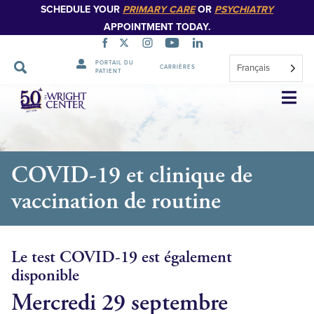
SCHEDULE YOUR
PRIMARY CARE
OR
PSYCHIATRY
APPOINTMENT TODAY.
PORTAIL DU
Français
CARRIÈRES
PATIENT
Sauter
la
navigation
COVID-19 et clinique de
vaccination de routine
Le test COVID-19 est également
disponible
Mercredi 29 septembre