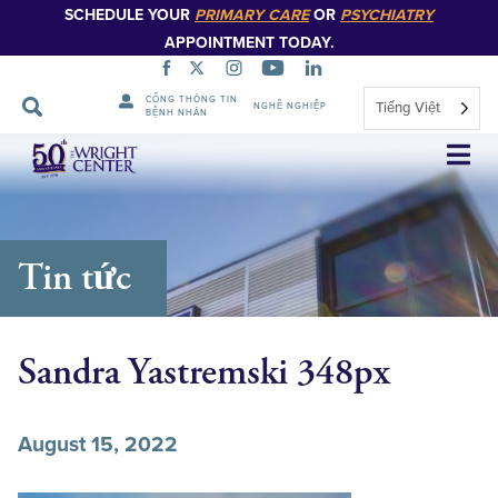
SCHEDULE YOUR
PRIMARY CARE
OR
PSYCHIATRY
APPOINTMENT TODAY.
CỔNG THÔNG TIN
Tiếng Việt
NGHỀ NGHIỆP
BỆNH NHÂN
Bỏ
qua
điều
hướng
Tin tức
Sandra Yastremski 348px
August 15, 2022