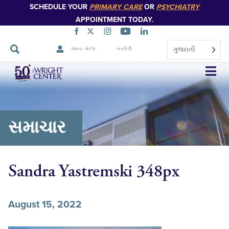
SCHEDULE YOUR
PRIMARY CARE
OR
PSYCHIATRY
APPOINTMENT TODAY.
ગુજરાતી
પેશન્ટ પોર્ટલ
કારકિર્દી
નેવિગેશન
છોડો
સમાચાર
Sandra Yastremski 348px
August 15, 2022