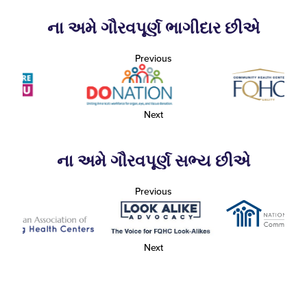
ના અમે ગૌરવપૂર્ણ ભાગીદાર છીએ
Previous
Next
ના અમે ગૌરવપૂર્ણ સભ્ય છીએ
Previous
Next