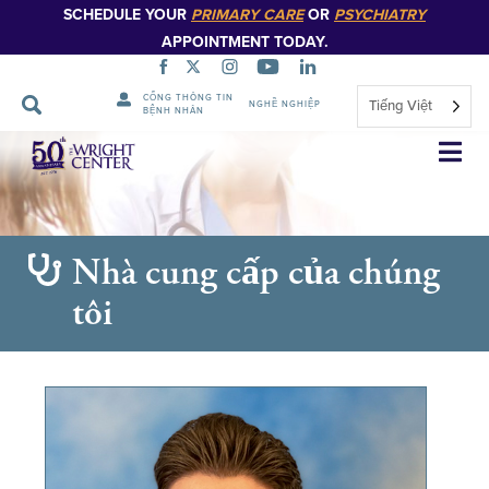
SCHEDULE YOUR
PRIMARY CARE
OR
PSYCHIATRY
APPOINTMENT TODAY.
CỔNG THÔNG TIN
Tiếng Việt
NGHỀ NGHIỆP
BỆNH NHÂN
Bỏ
qua
điều
hướng
Nhà cung cấp của chúng
tôi