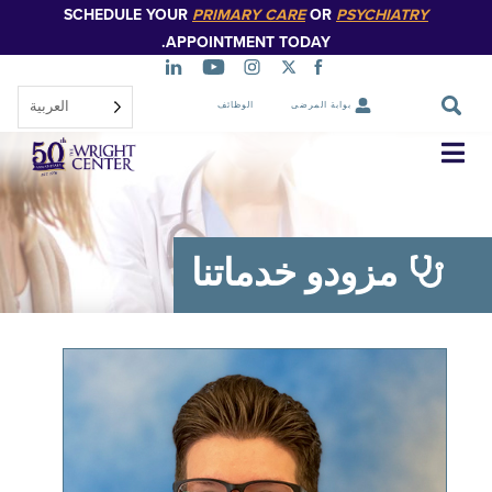
SCHEDULE YOUR
PRIMARY CARE
OR
PSYCHIATR
تخطي
إلى
APPOINTMENT TODAY.
المحتوى
الرئيسي
العربية‏
بوابة المرضى
الوظائف
تخطي
التنقل
مزودو خدماتنا