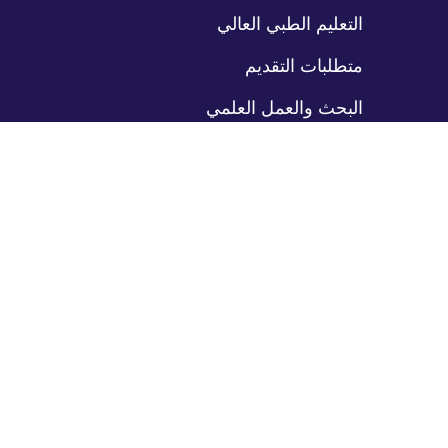
نقل
التعليم الطبي العالي
متطلبات التقديم
البحث والعمل العلمي
برامج GME
طي
نقل
الإقامات
الزمالات
مواقع التدريب
المرضى
طي
نقل
رعاية المرضى
بوابة المرضى