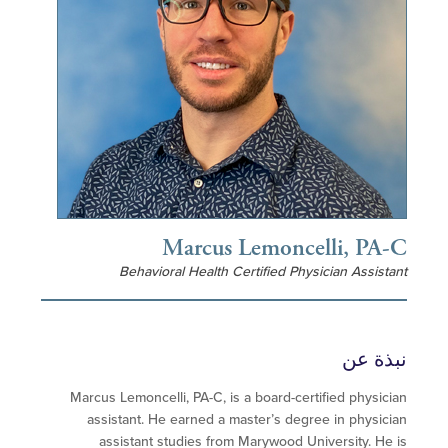
Marcus Lemoncelli, P
Behavioral Health Certified Physician Assis
ة عن
Marcus Lemoncelli, PA-C, is a board-certified physi
assistant. He earned a master’s degree in physi
assistant studies from Marywood University. H