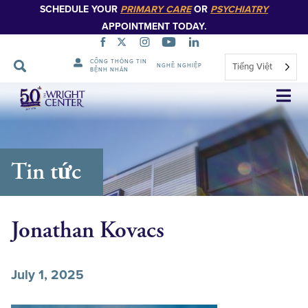
SCHEDULE YOUR
PRIMARY CARE
OR
PSYCHIATRY
APPOINTMENT TODAY.
CỔNG THÔNG TIN
Tiếng Việt
NGHỀ NGHIỆP
BỆNH NHÂN
Bỏ
qua
điều
hướng
Tin tức
Jonathan Kovacs
July 1, 2025