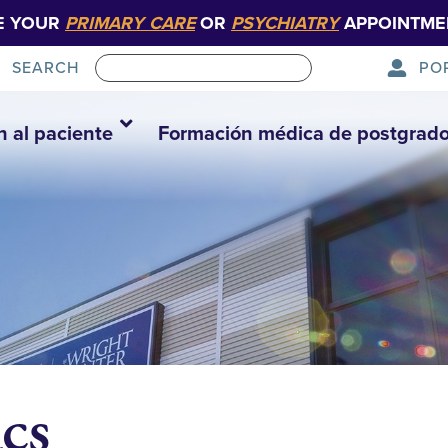
E YOUR
PRIMARY CARE
OR
PSYCHIATRY
APPOINTME
PO
SEARCH
n al paciente
Formación médica de postgrad
cs