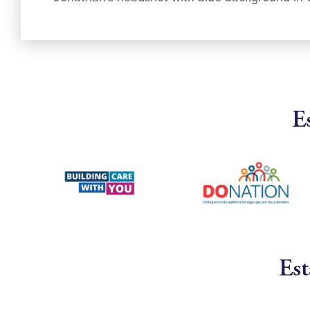
E
Est