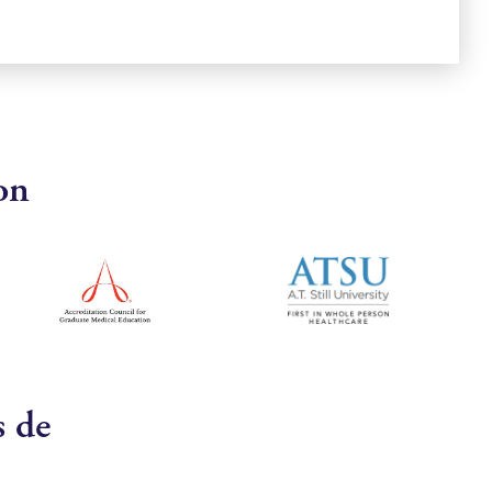
on
s de