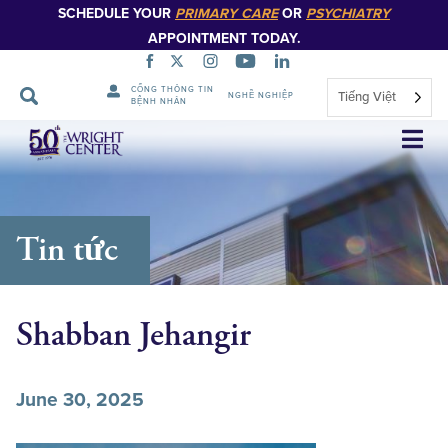
SCHEDULE YOUR
PRIMARY CARE
OR
PSYCHIATRY
APPOINTMENT TODAY.
CỔNG THÔNG TIN
Tiếng Việt
NGHỀ NGHIỆP
BỆNH NHÂN
Bỏ
qua
điều
hướng
Tin tức
Shabban Jehangir
June 30, 2025