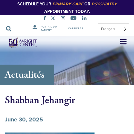
SCHEDULE YOUR
PRIMARY CARE
OR
PSYCHIATRY
APPOINTMENT TODAY.
PORTAIL DU
Français
CARRIÈRES
PATIENT
Sauter
la
navigation
Actualités
Shabban Jehangir
June 30, 2025