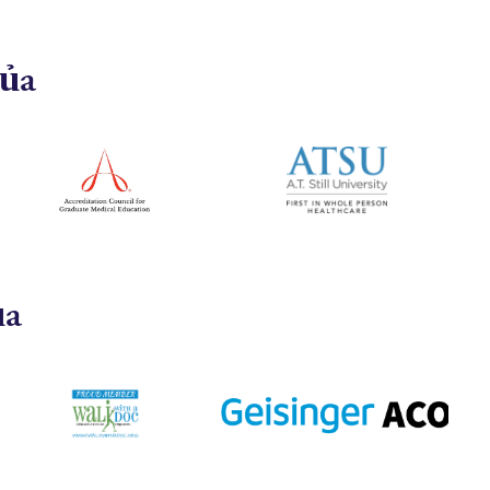
của
ủa