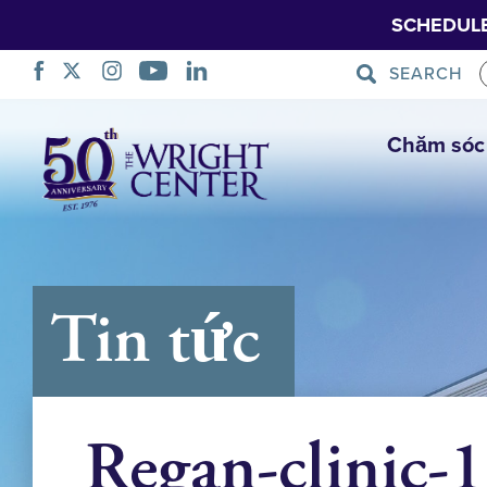
SCHEDUL
SEARCH
Bỏ
Chăm sóc
qua
điều
hướng
Tin tức
Regan-clinic-1