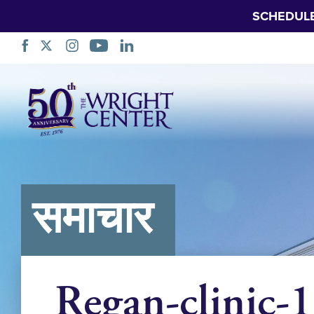
SCHEDUL
नेभिगेसन
स्किप
गर्नुहोस्
समाचार
Regan-clinic-1