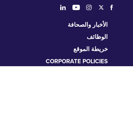
طي
الأخبار والصحافة
تنقل
الوظائف
خريطة الموقع
CORPORATE POLICIES
المتعلمون
طي
نقل
التعليم الطبي العالي
متطلبات التقديم
البحث والعمل العلمي
برامج GME
طي