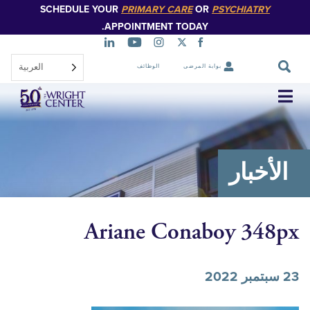
SCHEDULE YOUR
PRIMARY CARE
OR
PSYCHIATR
تخطي
إلى
APPOINTMENT TODAY.
المحتوى
الرئيسي
العربية‏
بوابة المرضى
الوظائف
تخطي
التنقل
خبار
Ariane Conaboy 3