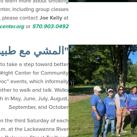
 To learn more about smoking
nter, including group classes
, please contact
Joe Kelly
at
center.org
or
570.903.0492
"المشي مع طبي
to take a step toward better
Wright Center for Community
oc” events, which informally
ether to walk and talk. Walks
h in May, June, July, August,
September, and October.
n the third Saturday of each
.m. at the Lackawanna River