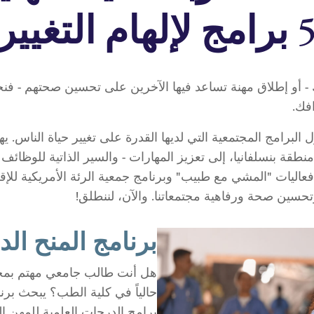
امج لإلهام التغيير
و إطلاق مهنة تساعد فيها الآخرين على تحسين صحتهم - فن
افك.
 البرامج المجتمعية التي لديها القدرة على تغيير حياة الناس. 
طقة بنسلفانيا، إلى تعزيز المهارات - والسير الذاتية للوظائف 
اليات "المشي مع طبيب" وبرنامج جمعية الرئة الأمريكية للإقلا
حسين صحة ورفاهية مجتمعاتنا. والآن، لننطلق!
برنامج المنح الد
هل أنت طالب جامعي مهتم بمجا
حالياً في كلية الطب؟ يبحث بر
برامج الدرجات العلمية للمهن ا