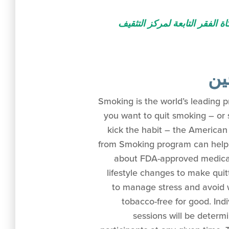
 الفقر التابعة لمركز التثقيف
ين
Smoking is the world’s leading p
you want to quit smoking – o
kick the habit – the America
from Smoking program can help.
about FDA-approved medicati
lifestyle changes to make quit
to manage stress and avoid 
tobacco-free for good. Ind
sessions will be deter