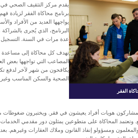
يقدم مركز التثقيف الصحي في 
برنامج محاكاة الفقر لزيادة فهم 
يواجهها العديد من الأفراد والأ
البرنامج، الذي يُجرى بالشراكة
عدة مرات في السنة. التسجيل
تهدف كل محاكاة إلى مساعدة ا
المصاعب التي تواجهها بعض العا
يكافحون من شهر لآخر لدفع تكال
الصحية والسكن المناسب وغيره
كاة الفقر
 المشاركون هويات أفراد يعيشون في فقر. ويختبرون ضغوطات م
ع. وتعتمد المحاكاة على متطوعين يمثلون دور مقدمي الخدمات ا
معلمون ومسؤولو إنفاذ القانون وملاك العقارات وغيرهم. بعد 