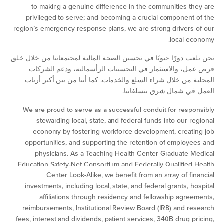
to making a genuine difference in the communities 
privileged to serve; and becoming a crucial componen
region’s emergency response plans, we are strong driver
local 
 دورًا حيويًا في تحسين الصحة المالية لمجتمعاتنا من خلال خلق
 والاستثمار في التحسينات الرأسمالية، ودعم الشركات
من خلال شراء السلع والخدمات. كما أننا من بين أكبر أرباب
ي شمال شرق بنسلفانيا.
We are proud to serve as a successful conduit for res
stewarding local, state, and federal funds into our 
economy by fostering workforce development, crea
opportunities, and supporting the retention of emplo
physicians. As a Teaching Health Center Graduate
Education Safety-Net Consortium and Federally Qualifie
Center Look-Alike, we benefit from an array of f
investments, including local, state, and federal grants, 
affiliations through residency and fellowship agr
reimbursements, Institutional Review Board (IRB) and 
fees, interest and dividends, patient services, 340B drug 