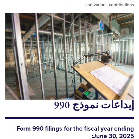
and various contri
عات نموذج 990
Form 990
filings
for the fiscal year 
June 30, 