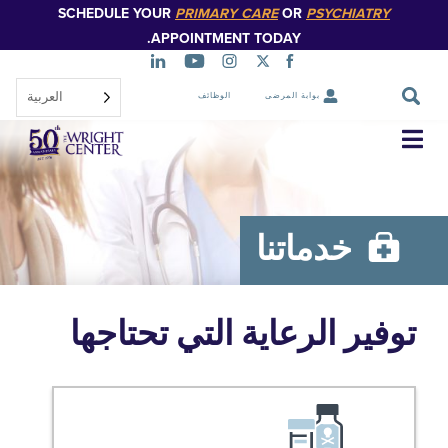
SCHEDULE YOUR
PRIMARY CARE
OR
PSYCHIATR
تخطي
إلى
APPOINTMENT TODAY.
المحتوى
الرئيسي
العربية‏
بوابة المرضى
الوظائف
تخطي
التنقل
خدماتنا
ير الرعاية التي تحتاجها