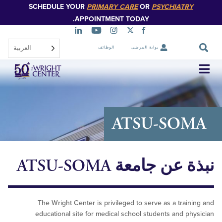
SCHEDULE YOUR
PRIMARY CARE
OR
PSYCHIATR
تخطي
إلى
APPOINTMENT TODAY.
المحتوى
الرئيسي
العربية‏
بوابة المرضى
الوظائف
تخطي
التنقل
ATSU-SO
ن جامعة ATSU-SOMA
The Wright Center is privileged to serve as a trai
educational site for medical school students and p