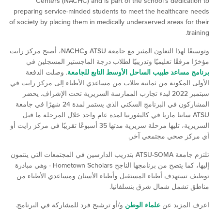
Centers (NACHC) and is part of the school’s dedic
preparing service-minded students to meet the healthca
of society by placing them in medically underserved areas f
وتوسيعًا لهذا التعاون المثير مع جامعة ATSU وNACHC، أصبح مركز رايت
فقًا تعليميًا وتدريبيًا لطلاب درجة الماجستير المسجلين في
ساعد طبيب الساحل الأوسط التابع للجامعة
. وصلت الدفعة
لمكونة من ثمانية طلاب من مساعدي الأطباء إلى مركز رايت في
سبتمبر 2022 لبدء تجارب الممارسة السريرية تحت الإشراف. يحضر
المشاركون في البرنامج السكني الذي يستمر لمدة 24 شهرًا في جامعة
A سانتا ماريا في كاليفورنيا لمدة عام واحد خلال المرحلة ما قبل
السريرية، تليها مرحلة سريرية مدتها 35 أسبوعًا تقريبًا في مركز رايت أو
 صحي مجتمعي آخر.
تلتزم جامعة ATSU-SOMA بتدريب الدارسين في المجتمعات التي ينتمون
إليها، كما يتضح من برنامجها الناجح Hometown Scholars - وهي مبادرة
تهدف أطباء المستقبل وأطباء الأسنان ومساعدي الأطباء من
شمل شمال شرق بنسلفانيا.
مزيد عن
علماء الوطن
و/أو ترشيح فرد للمشاركة في البرنامج.