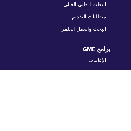
التعليم الطبي العالي
متطلبات التقديم
البحث والعمل العلمي
برامج GME
طي
نقل
الإقامات
الزمالات
مواقع التدريب
المرضى
طي
نقل
رعاية المرضى
بوابة المرضى
حدد موعداً