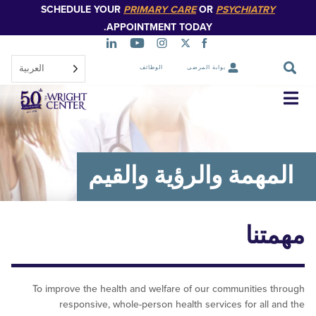
SCHEDULE YOUR
PRIMARY CARE
OR
PSYCHIATR
تخطي
إلى
APPOINTMENT TODAY.
المحتوى
الرئيسي
العربية‏
بوابة المرضى
الوظائف
تخطي
التنقل
همة والرؤية والقيم
نا
To improve the health and welfare of our communities
responsive, whole-person health services for all