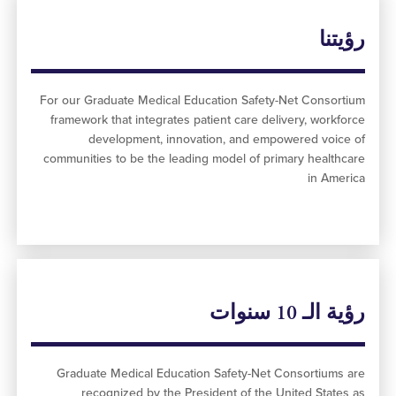
نا
For our Graduate Medical Education Safety-Net Conso
framework that integrates patient care delivery, work
development, innovation, and empowered voi
communities to be the leading model of primary healt
in Am
ـ 10 سنوات
Graduate Medical Education Safety-Net Consortium
recognized by the President of the United Stat