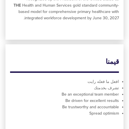
THE
Health and Human Services gold standard commu
based model for comprehensive primary healthcare
integrated workforce development by June 30, 
ا
ما فعله رايت
 بخدمتك
Be an exceptional team m
Be driven for excellent re
Be trustworthy and accoun
Spread opt