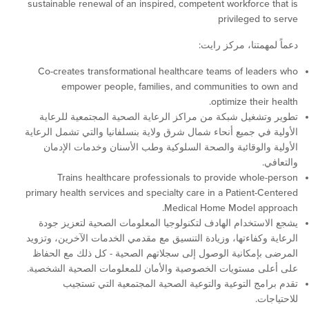
sustainable renewal of an inspired, competent workforce
privileged 
متنا، مركز رايت:
Co-creates transformational healthcare teams of lea
empower people, families, and communities to
optimize thei
شغيل شبكة من مراكز الرعاية الصحية المجتمعية للرعاية
في جميع أنحاء شمال شرق ولاية بنسلفانيا والتي تشمل الرعاية
والوقائية والصحة السلوكية وطب الأسنان وخدمات الإدمان
Trains healthcare professionals to provide whol
primary health services and specialty care in a Patient-
Medical Home Model ap
ستخدام الهادف لتكنولوجيا المعلومات الصحية لتعزيز جودة
وكفاءتها، وزيادة التنسيق مع مقدمي الخدمات الآخرين، وتزويد
إمكانية الوصول إلى سجلاتهم الصحية - كل ذلك مع الحفاظ
 مستويات الخصوصية والأمان للمعلومات الصحية الشخصية.
مج التوعية والتوعية الصحية المجتمعية التي تستجيب
ت.