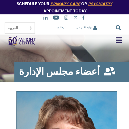
SCHEDULE YOUR
PRIMARY CARE
OR
PSYCHIATR
تخطي
إلى
APPOINTMENT TODAY.
المحتوى
الرئيسي
العربية‏
بوابة المرضى
الوظائف
تخطي
التنقل
أعضاء مجلس الإدارة