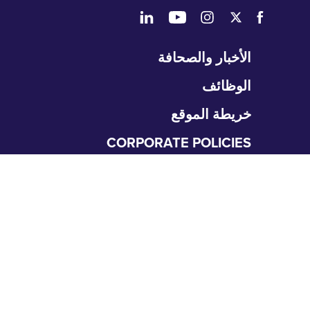
طي
الأخبار والصحافة
تنقل
الوظائف
خريطة الموقع
CORPORATE POLICIES
المتعلمون
طي
نقل
التعليم الطبي العالي
متطلبات التقديم
البحث والعمل العلمي
برامج GME
طي