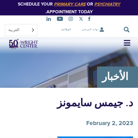
SCHEDULE YOUR
PRIMARY CARE
OR
PSYCHIATR
تخطي
إلى
APPOINTMENT TODAY.
المحتوى
الرئيسي
العربية‏
بوابة المرضى
الوظائف
تخطي
التنقل
خبار
جيمس سايمونز
February 2,