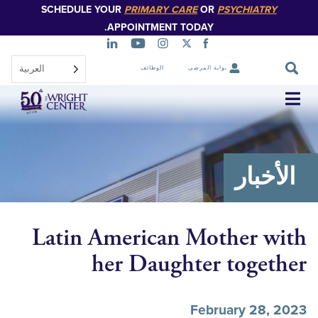
SCHEDULE YOUR
PRIMARY CARE
OR
PSYCHIATR
تخطي
إلى
APPOINTMENT TODAY.
المحتوى
الرئيسي
العربية‏
بوابة المرضى
الوظائف
تخطي
التنقل
خبار
Latin American Mother 
her Daughter toge
February 28,