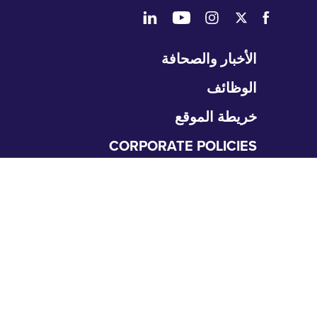
طي
الأخبار والصحافة
تنقل
الوظائف
خريطة الموقع
CORPORATE POLICIES
المتعلمون
طي
نقل
التعليم الطبي العالي
متطلبات التقديم
البحث والعمل العلمي
برامج GME
طي