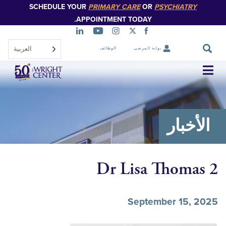
SCHEDULE YOUR
PRIMARY CARE
OR
PSYCHIATR
تخطي
إلى
APPOINTMENT TODAY.
المحتوى
الرئيسي
العربية‏
بوابة المرضى
الوظائف
تخطي
التنقل
خبار
Dr Lisa Thom
September 15,