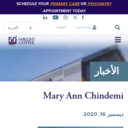
SCHEDULE YOUR
PRIMARY CARE
OR
PSYCHIATR
تخطي
إلى
APPOINTMENT TODAY.
المحتوى
الرئيسي
العربية‏
بوابة المرضى
الوظائف
تخطي
التنقل
خبار
Mary Ann Chind
202