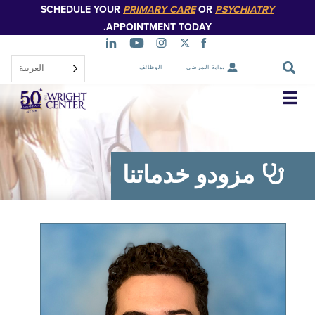
SCHEDULE YOUR
PRIMARY CARE
OR
PSYCHIATR
تخطي
إلى
APPOINTMENT TODAY.
المحتوى
الرئيسي
العربية‏
بوابة المرضى
الوظائف
تخطي
التنقل
مزودو خدماتنا