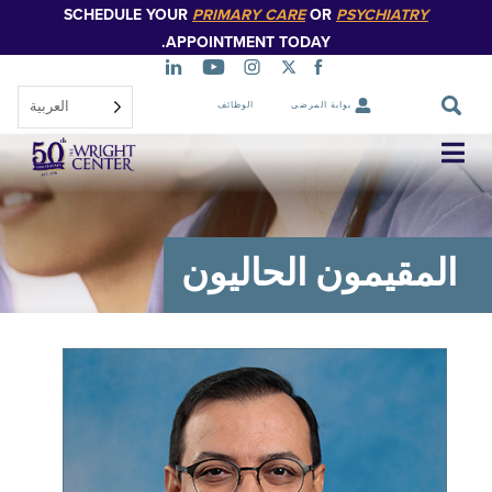
SCHEDULE YOUR
PRIMARY CARE
OR
PSYCHIATR
تخطي
إلى
APPOINTMENT TODAY.
المحتوى
الرئيسي
العربية‏
بوابة المرضى
الوظائف
تخطي
التنقل
قيمون الحاليون