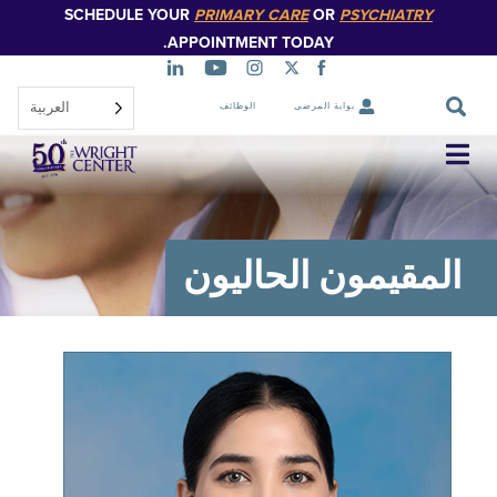
SCHEDULE YOUR
PRIMARY CARE
OR
PSYCHIATR
تخطي
إلى
APPOINTMENT TODAY.
المحتوى
الرئيسي
العربية‏
بوابة المرضى
الوظائف
تخطي
التنقل
قيمون الحاليون