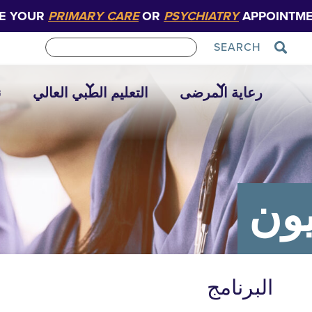
E YOUR
PRIMARY CARE
OR
PSYCHIATRY
APPOINTME
SEARCH
رعاية المرضى
التعليم الطبي العالي
ن
يون
البرنامج