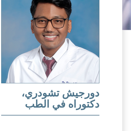
دورجيش تشودري،
دكتوراه في الطب